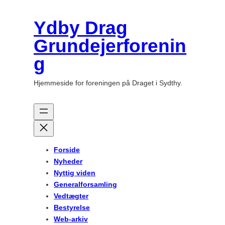
Spring
til
Ydby Drag
indhold
Grundejerforenin
g
Hjemmeside for foreningen på Draget i Sydthy.
Forside
Nyheder
Nyttig viden
Generalforsamling
Vedtægter
Bestyrelse
Web-arkiv